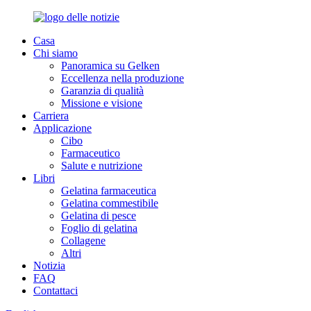
Casa
Chi siamo
Panoramica su Gelken
Eccellenza nella produzione
Garanzia di qualità
Missione e visione
Carriera
Applicazione
Cibo
Farmaceutico
Salute e nutrizione
Libri
Gelatina farmaceutica
Gelatina commestibile
Gelatina di pesce
Foglio di gelatina
Collagene
Altri
Notizia
FAQ
Contattaci