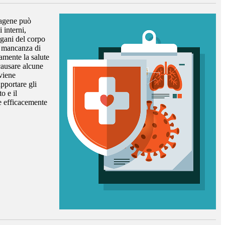
llagene può
 interni,
rgani del corpo
a mancanza di
amente la salute
causare alcune
 viene
pportare gli
o e il
e efficacemente