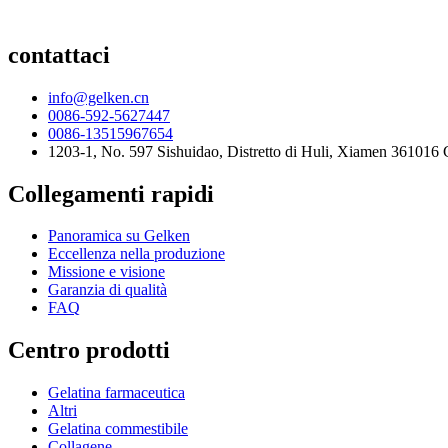
contattaci
info@gelken.cn
0086-592-5627447
0086-13515967654
1203-1, No. 597 Sishuidao, Distretto di Huli, Xiamen 361016 
Collegamenti rapidi
Panoramica su Gelken
Eccellenza nella produzione
Missione e visione
Garanzia di qualità
FAQ
Centro prodotti
Gelatina farmaceutica
Altri
Gelatina commestibile
Collagene