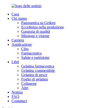
Casa
Chi siamo
Panoramica su Gelken
Eccellenza nella produzione
Garanzia di qualità
Missione e visione
Carriera
Applicazione
Cibo
Farmaceutico
Salute e nutrizione
Libri
Gelatina farmaceutica
Gelatina commestibile
Gelatina di pesce
Foglio di gelatina
Collagene
Altri
Notizia
FAQ
Contattaci