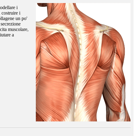
odellare i
 costruire i
ollagene un po'
 secrezione
scita muscolare,
iutare a