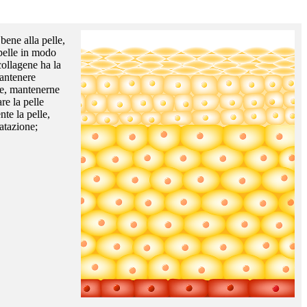
 bene alla pelle,
 pelle in modo
collagene ha la
mantenere
lle, mantenerne
are la pelle
te la pelle,
atazione;