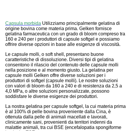
Capsula morbida
Utilizziamo principalmente gelatina di
origine bovina come materia prima. Gelken fornisce
gelatina farmaceutica con un grado di bloom compreso tra
160 e 240 per i produttori di capsule softgel e possiamo
offrire diverse opzioni in base alle esigenze di viscosità.
Le capsule molli, o soft shell, presentano buone
caratteristiche di dissoluzione. Diversi tipi di gelatina
consentono il rilascio del contenuto delle capsule molli
nella posizione e al momento giusto. La gelatina per
capsule molli Gelken offre diverse soluzioni per i
produttori di softgel (capsule molli). Le nostre soluzioni
con valori di bloom da 160 a 240 e di resistenza da 2,5 a
4,0 MPa, o altre soluzioni personalizzate, possono
soddisfare le diverse esigenze dei produttori.
La nostra gelatina per capsule softgel, la cui materia prima
è al 100% di pelle bovina proveniente dalla Cina, è
ottenuta dalla pelle di animali macellati e lavorati,
clinicamente sani, provenienti da territori indenni da
malattie animali, tra cui BSE (encefalopatia spongiforme