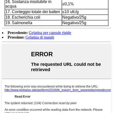
16. Sostanza insolubile in
≤0,1%
acqua
17. Conteggio totale dei batteri
≤10 ufc/g
18. Escherichia coli
Negativo/25g
19. Salmonella
Negativo/25g
Precedente:
Gelatina per capsule rigide
Prossimo:
Gelatina di maiale