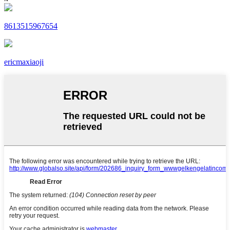
8613515967654
ericmaxiaoji