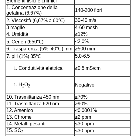
Elementi fisici e chimici
1. Concentrazione della
140-200 fiori
gelatina (6,67%)
30-40 m/s
2. Viscosità (6,67% a 60℃)
3 maglie
4-60 mesh
4. Umidità
≤12%
≤2,0%
5. Ceneri (650℃)
6. Trasparenza (5%, 40°C) mm
≥500 mm
5.0-6.5
7. pH (1%) 35℃
Conduttività elettrica
≤0,5 mS/cm
H
O
Negativo
2
2
10. Trasmittanza 450 nm
≥70%
11. Trasmittanza 620 nm
≥90%
12. Arsenico
≤0,0001%
13. Chrome
≤2 ppm
14. Metalli pesanti
≤30 ppm
15. SO
≤30 ppm
2