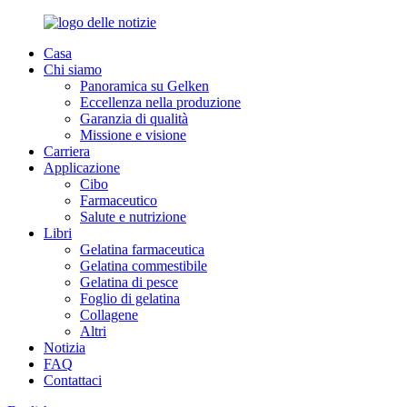
Casa
Chi siamo
Panoramica su Gelken
Eccellenza nella produzione
Garanzia di qualità
Missione e visione
Carriera
Applicazione
Cibo
Farmaceutico
Salute e nutrizione
Libri
Gelatina farmaceutica
Gelatina commestibile
Gelatina di pesce
Foglio di gelatina
Collagene
Altri
Notizia
FAQ
Contattaci