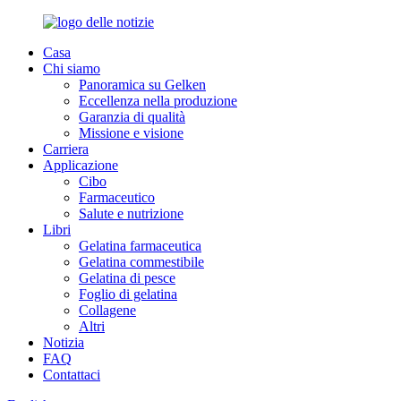
Casa
Chi siamo
Panoramica su Gelken
Eccellenza nella produzione
Garanzia di qualità
Missione e visione
Carriera
Applicazione
Cibo
Farmaceutico
Salute e nutrizione
Libri
Gelatina farmaceutica
Gelatina commestibile
Gelatina di pesce
Foglio di gelatina
Collagene
Altri
Notizia
FAQ
Contattaci