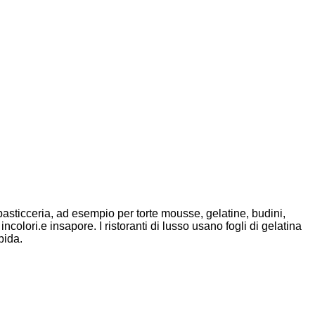
pasticceria, ad esempio per torte mousse, gelatine, budini,
incolori.
e insapore. I ristoranti di lusso usano fogli di gelatina
bida.